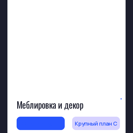
Забронируйте студию или
оставьте заявку на бесплатный
тест-драйв — узнаем о вашей
задаче, предложим решения
и проведем экскурсию
с демонстрацией оборудования
Забронировать студию