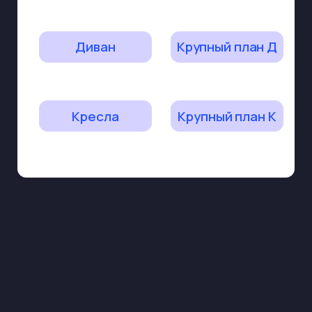
Телефон
+7 (929) 999-11-83
Почта
j-onestudio@mail.ru
Студия J-one
Москва, Нижняя
Сыромятническая улица,
дом 11, корпус Б, 9 этаж