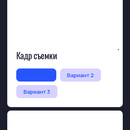
Меблировка и декор
Стол и стулья
Крупный план С
Диван
Крупный план Д
Кресла
Крупный план К