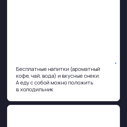
Трансформируйте помещение
под свой вкус
Просто напишите пожелания
к интерьеру при бронировании
студии или выставьте локацию
прямо на месте с помощью наших
сотрудников.
У нас можно добавить циклораму,
поменять меблировку, декорации,
фон, свет, адаптировать под
конкретную тематику съемки — это
бесплатно.