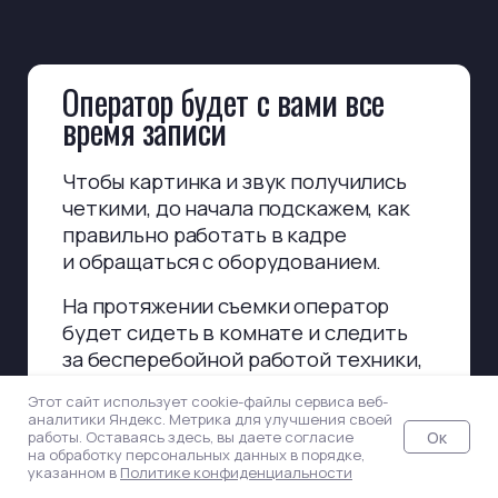
5 камеры
6 камер
Продолжительность
Первые 2 часа
3 часа
4 часа
5+ часов
Набор оборудования
Базовый
Этот сайт использует cookie-файлы сервиса веб-
Продвинутый
аналитики Яндекс. Метрика для улучшения своей
Ок
работы. Оставаясь здесь, вы даете согласие
Премиум
на обработку персональных данных в порядке,
указанном в
Политике конфиденциальности
Нужна только аренда