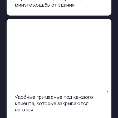
Оператор будет с вами все
время записи
Чтобы картинка и звук получились
четкими, до начала подскажем, как
правильно работать в кадре
и обращаться с оборудованием.
На протяжении съемки оператор
будет сидеть в комнате и следить
за бесперебойной работой техники,
помогать с возникающими
вопросами.