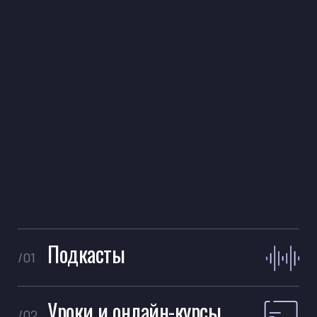
Подкасты
/01
Уроки и онлайн-курсы
/02
Короткие видео
/03
Интервью
/04
YouTube-шоу
/05